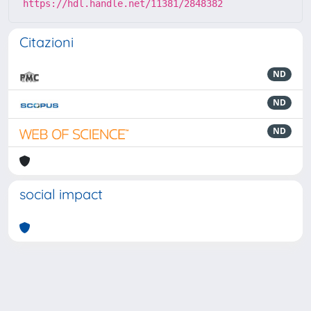
https://hdl.handle.net/11381/2848382
Citazioni
ND
ND
ND
social impact
Powered by
IRIS
-
about IRIS
-