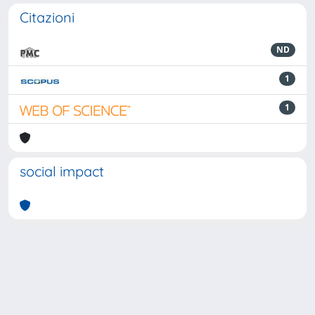
Citazioni
ND
1
1
social impact
Powered by
IRIS
-
about IRIS
-
Utilizzo dei cookie
-
Privacy
Copyright © 2026