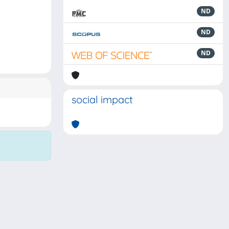
ND
ND
ND
social impact