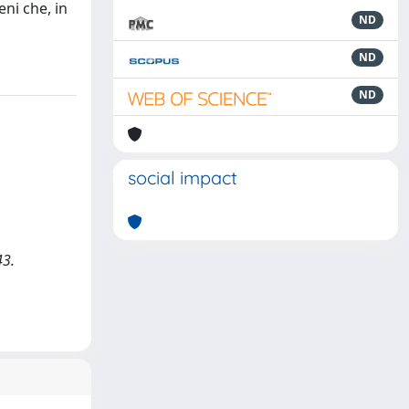
eni che, in
ND
ND
ND
social impact
43.