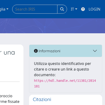
glia
IT
LOGIN
er una
Informazioni
Utilizza questo identificativo per
citare o creare un link a questo
documento:
https://hdl.handle.net/11381/2814
181
pproccio
Citazioni
orme fissate