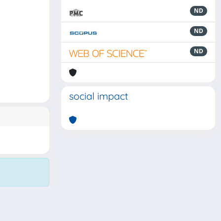
ND
ND
ND
social impact