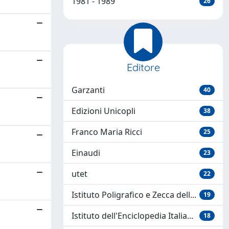
1981 - 1989
26
Editore
Garzanti
40
Edizioni Unicopli
38
Franco Maria Ricci
25
Einaudi
23
utet
22
Istituto Poligrafico e Zecca dell...
19
Istituto dell'Enciclopedia Italia...
18