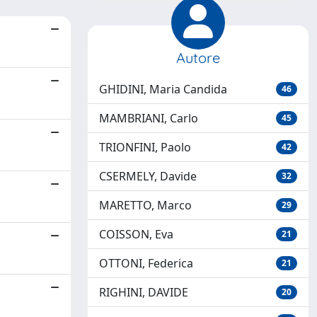
Autore
GHIDINI, Maria Candida
46
MAMBRIANI, Carlo
45
TRIONFINI, Paolo
42
CSERMELY, Davide
32
MARETTO, Marco
29
COISSON, Eva
21
OTTONI, Federica
21
RIGHINI, DAVIDE
20