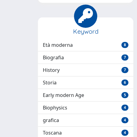
Keyword
Età moderna
8
Biografia
7
History
7
Storia
6
Early modern Age
5
Biophysics
4
grafica
4
Toscana
4