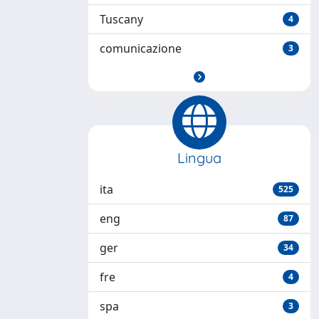
Tuscany
4
comunicazione
3
Lingua
ita
525
eng
87
ger
34
fre
4
spa
3