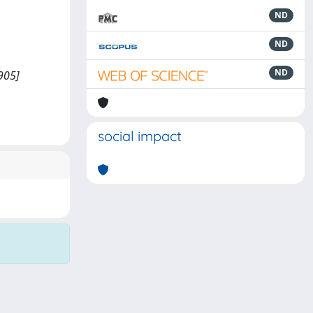
ND
ND
ND
3905]
social impact