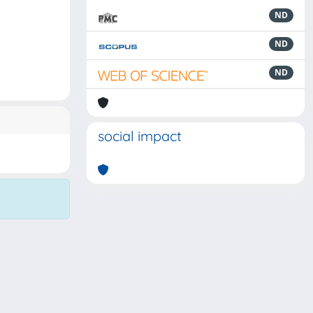
ND
ND
ND
social impact