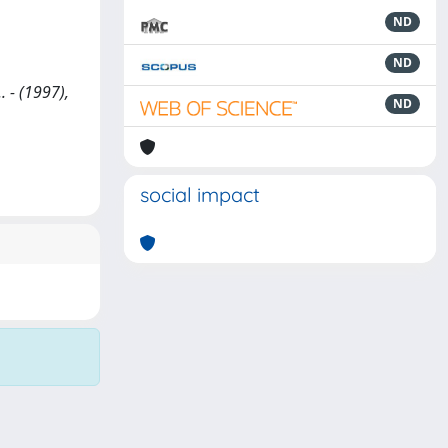
ND
ND
. - (1997),
ND
social impact