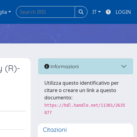
glia
IT
LOGIN
y (R)-
Informazioni
Utilizza questo identificativo per
citare o creare un link a questo
documento:
https://hdl.handle.net/11381/2635
877
Citazioni