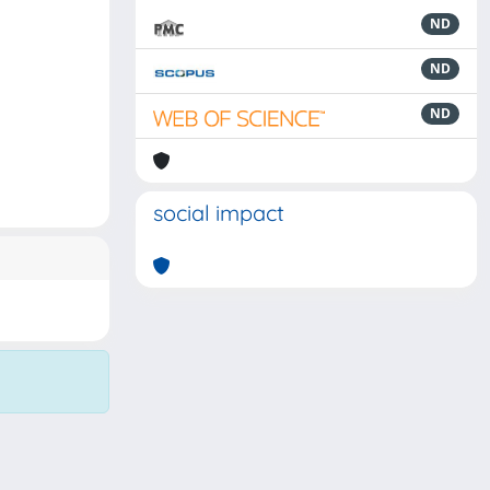
ND
ND
ND
social impact