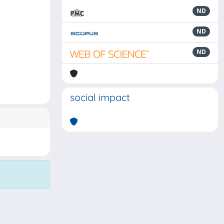
ND
ND
ND
social impact