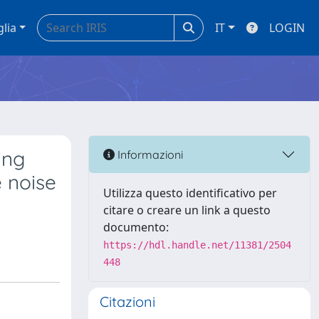
glia
IT
LOGIN
ing
Informazioni
e noise
Utilizza questo identificativo per
citare o creare un link a questo
documento:
https://hdl.handle.net/11381/2504
448
Citazioni