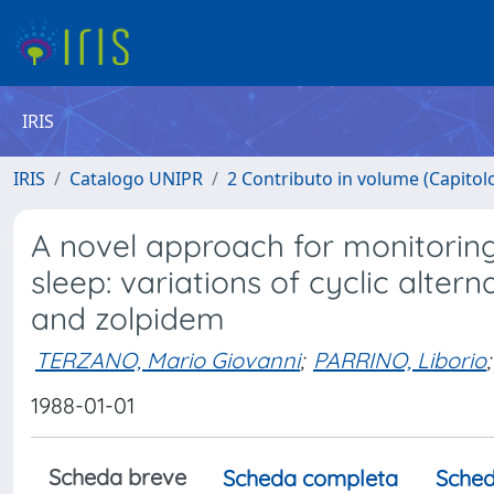
IRIS
IRIS
Catalogo UNIPR
2 Contributo in volume (Capitolo 
A novel approach for monitoring
sleep: variations of cyclic alter
and zolpidem
TERZANO, Mario Giovanni
;
PARRINO, Liborio
;
1988-01-01
Scheda breve
Scheda completa
Sched