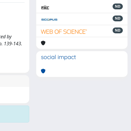
ND
ND
ND
ced by
pp. 139-143.
social impact