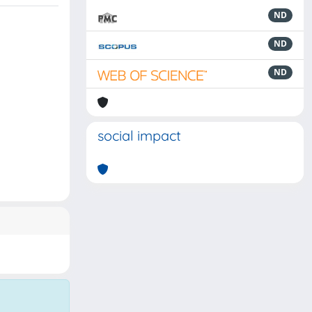
ND
ND
ND
social impact