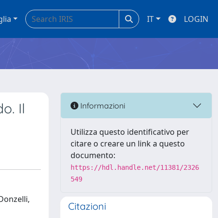
glia
IT
LOGIN
. Il
Informazioni
Utilizza questo identificativo per
citare o creare un link a questo
documento:
https://hdl.handle.net/11381/2326
549
Donzelli,
Citazioni