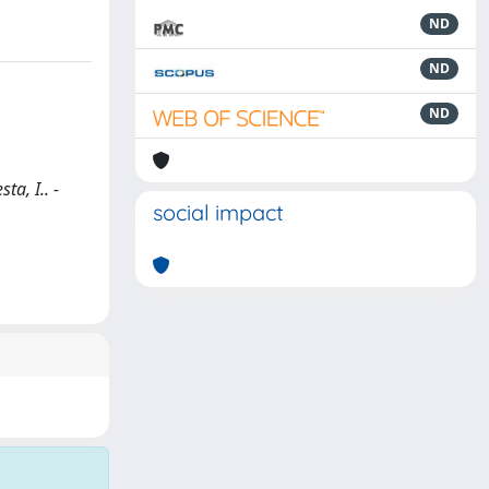
ND
ND
ND
a, I.. -
social impact