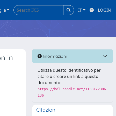
glia
IT
LOGIN
n in
Informazioni
Utilizza questo identificativo per
citare o creare un link a questo
documento:
https://hdl.handle.net/11381/2306
136
Citazioni