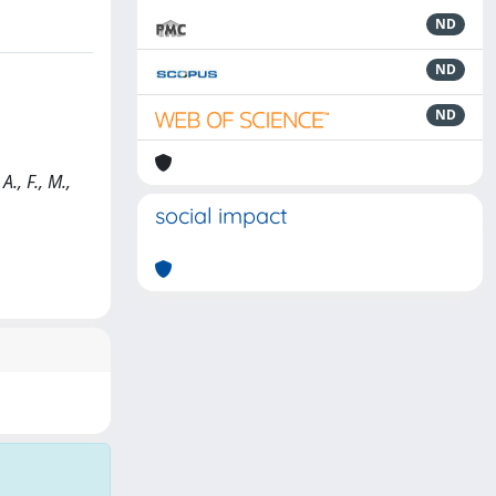
ND
ND
ND
., F., M.,
social impact