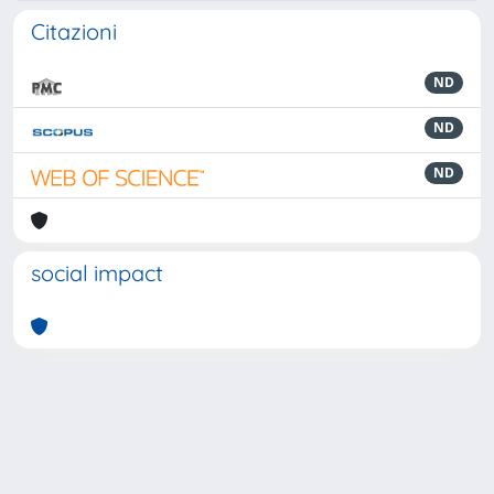
Citazioni
ND
ND
ND
social impact
Powered by
IRIS
-
about IRIS
-
Utilizzo dei cookie
-
Privacy
Copyright © 2026