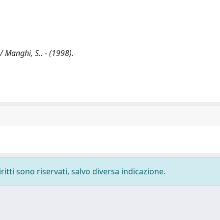
/ Manghi, S.. - (1998).
ritti sono riservati, salvo diversa indicazione.