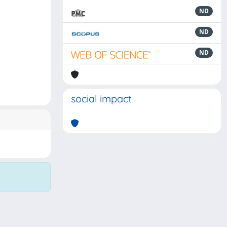
ND
ND
ND
social impact