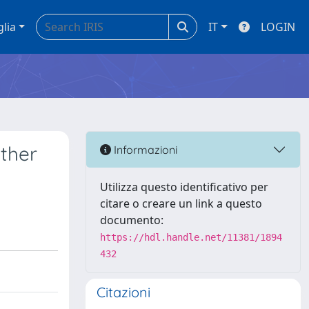
glia
IT
LOGIN
other
Informazioni
Utilizza questo identificativo per
citare o creare un link a questo
documento:
https://hdl.handle.net/11381/1894
432
Citazioni