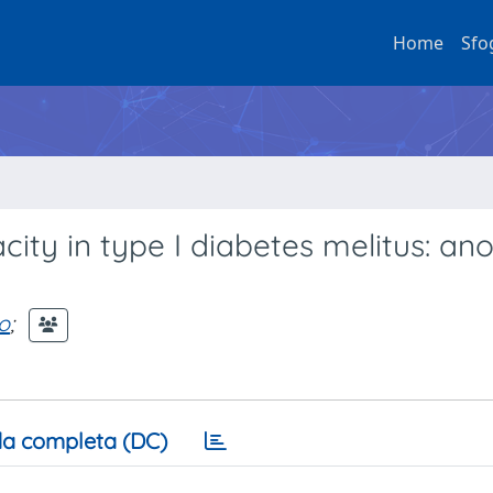
Home
Sfo
ity in type I diabetes melitus: an
o
;
a completa (DC)