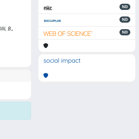
ND
ND
li, B.,
ND
social impact