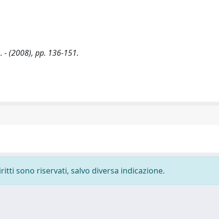
F.. - (2008), pp. 136-151.
ritti sono riservati, salvo diversa indicazione.