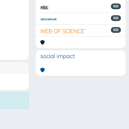
ND
ND
ND
social impact