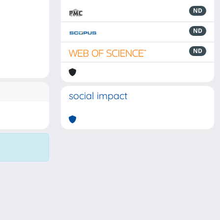
ND
ND
ND
social impact