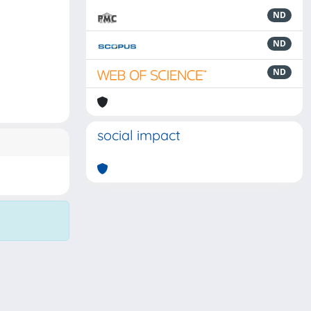
ND
ND
ND
social impact