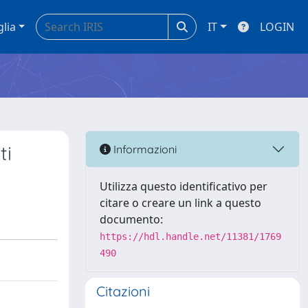
glia
IT
LOGIN
ti
Informazioni
Utilizza questo identificativo per
citare o creare un link a questo
documento:
https://hdl.handle.net/11381/1769
490
Citazioni