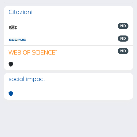
Citazioni
ND
ND
ND
social impact
Powered by
IRIS
-
about IRIS
-
Utilizzo dei cookie
-
Privacy
Copyright © 2026