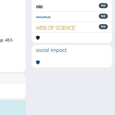
ND
ND
ND
pp. 463-
social impact