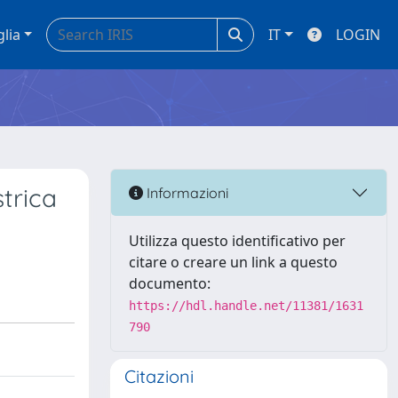
glia
IT
LOGIN
strica
Informazioni
Utilizza questo identificativo per
citare o creare un link a questo
documento:
https://hdl.handle.net/11381/1631
790
Citazioni