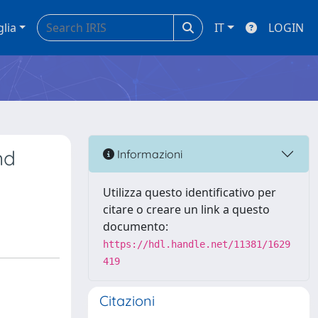
glia
IT
LOGIN
nd
Informazioni
Utilizza questo identificativo per
citare o creare un link a questo
documento:
https://hdl.handle.net/11381/1629
419
Citazioni