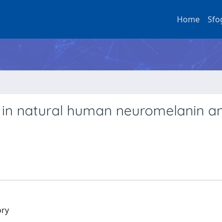
Home
Sfo
n in natural human neuromelanin a
ory