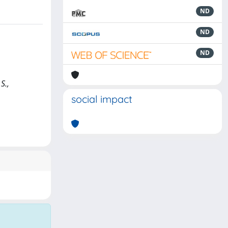
ND
ND
ND
S.,
social impact