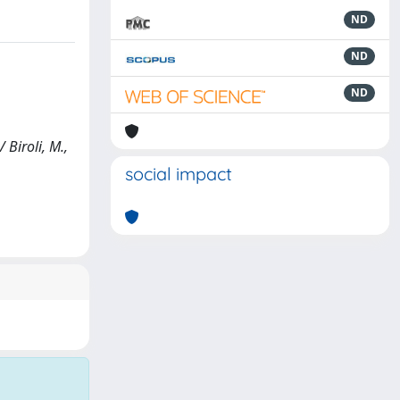
ND
ND
ND
iroli, M.,
social impact