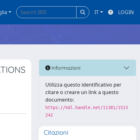
glia
IT
LOGIN
ATIONS
Informazioni
Utilizza questo identificativo per
citare o creare un link a questo
documento:
https://hdl.handle.net/11381/1513
242
Citazioni