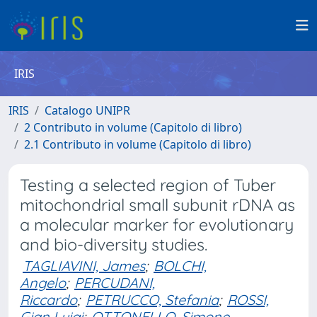
IRIS
IRIS
Catalogo UNIPR
2 Contributo in volume (Capitolo di libro)
2.1 Contributo in volume (Capitolo di libro)
Testing a selected region of Tuber
mitochondrial small subunit rDNA as
a molecular marker for evolutionary
and bio-diversity studies.
TAGLIAVINI, James
;
BOLCHI,
Angelo
;
PERCUDANI,
Riccardo
;
PETRUCCO, Stefania
;
ROSSI,
Gian Luigi
;
OTTONELLO, Simone