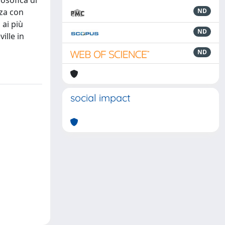
osofica di
nza con
ND
 ai più
ND
ille in
ND
social impact