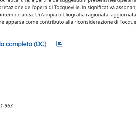
ratica' che, a partire da suggestioni presenti nell'opera fil
rpretazione dell'opera di Tocqueville, in significativa assona
i contemporanea. Un'ampia bibliografia ragionata, aggiornata
one apparsa come contributo alla riconsiderazione di Tocquev
a completa (DC)
. 1-963.