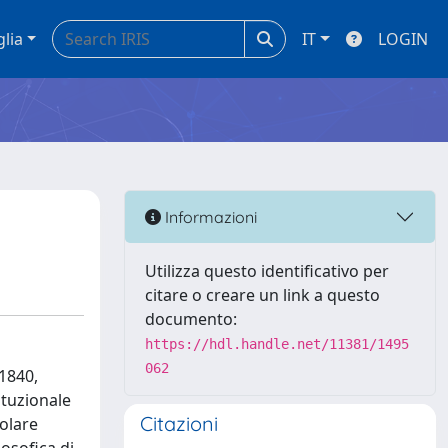
glia
IT
LOGIN
Informazioni
Utilizza questo identificativo per
citare o creare un link a questo
documento:
https://hdl.handle.net/11381/1495
062
 1840,
ituzionale
Citazioni
colare