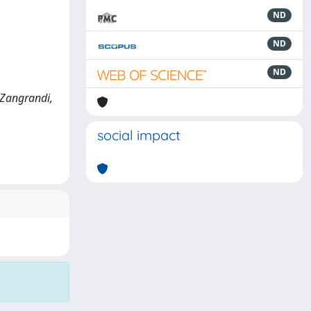
ND
ND
ND
/ Zangrandi,
social impact