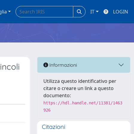
glia
IT
LOGIN
incoli
Informazioni
Utilizza questo identificativo per
citare o creare un link a questo
documento:
https://hdl.handle.net/11381/1463
926
Citazioni