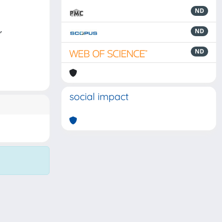
ND
,
ND
ND
social impact