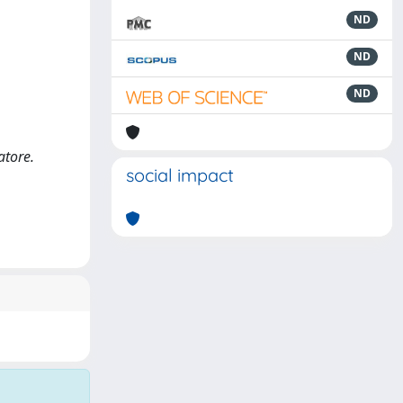
ND
ND
ND
atore.
social impact