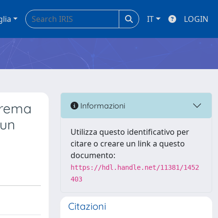
glia
IT
LOGIN
prema
Informazioni
 un
Utilizza questo identificativo per
citare o creare un link a questo
documento:
https://hdl.handle.net/11381/1452
403
Citazioni