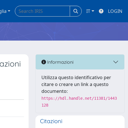
glia
IT
LOGIN
azioni
Informazioni
Utilizza questo identificativo per
citare o creare un link a questo
documento:
https://hdl.handle.net/11381/1443
128
Citazioni