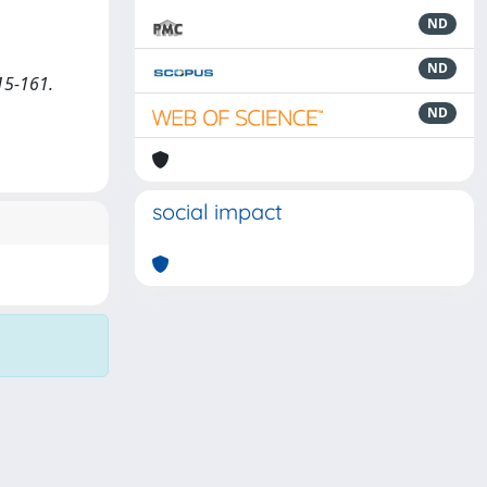
ND
ND
115-161.
ND
social impact