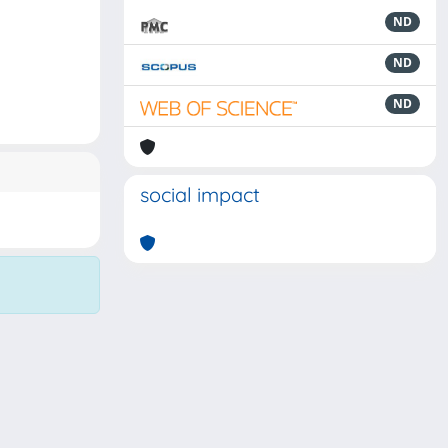
ND
ND
ND
social impact