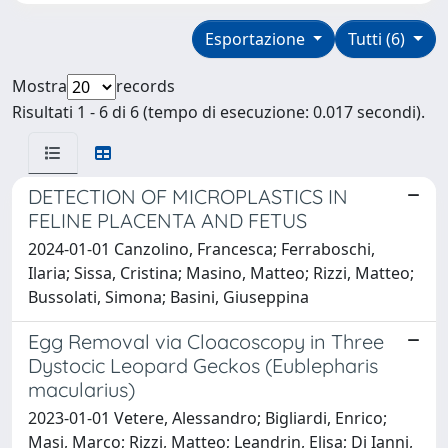
Esportazione
Tutti (6)
Mostra
records
Risultati 1 - 6 di 6 (tempo di esecuzione: 0.017 secondi).
DETECTION OF MICROPLASTICS IN
FELINE PLACENTA AND FETUS
2024-01-01 Canzolino, Francesca; Ferraboschi,
Ilaria; Sissa, Cristina; Masino, Matteo; Rizzi, Matteo;
Bussolati, Simona; Basini, Giuseppina
Egg Removal via Cloacoscopy in Three
Dystocic Leopard Geckos (Eublepharis
macularius)
2023-01-01 Vetere, Alessandro; Bigliardi, Enrico;
Masi, Marco; Rizzi, Matteo; Leandrin, Elisa; Di Ianni,