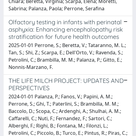
Chiara; Beretta, Virginia; Scarpa, Elena; Moretti,
Sabrina; Palanza, Paola; Perrone, Serafina
Olfactory testing in infants with perinatal
asphyxia: Enhancing encephalopathy risk
stratification for future health outcomes
2025-01-01 Perrone, S.; Beretta, V.; Tataranno, M. L.;
Tan, S.; Shi, Z.; Scarpa, E.; Dell'Orto, V.; Ravenda, S.;
Petrolini, C.; Brambilla, M. M.; Palanza, P.; Gitto, E.;
Nonnis-Marzano, F.
THE LIFE MILCH PROJECT: UPDATES AND
PERSPECTIVES
2024-01-01 Palanza, P.; Fanos, V.; Papini, A. M.;
Perrone, S.; Ghi, T.; Paterlini, S.; Brambilla, M. M.;
Baccolo, D.; Scopa, C.; Ardenghi, A.; Shulhai, A. M.;
Caffarelli, C.; Nuti, F.; Fernandez, F.; Sartori, C.;
Alberghi, F.; Righi, B.; Fontana, M.; Filonzi, L.;
Petrolini, C.; Piccolo, B.; Turco, E.; Pintus, R.; Piras, C.;