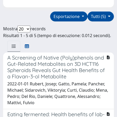
Esportazione
Tutti (5)
Mostra
records
Risultati 1 - 5 di 5 (tempo di esecuzione: 0.012 secondi).
A Screening of Native (Poly)phenols and
Gut-Related Metabolites on 3D HCT116
Spheroids Reveals Gut Health Benefits of
a Flavan-3-ol Metabolite
2022-01-01 Rubert, Josep; Gatto, Pamela; Pancher,
Michael; Sidarovich, Viktoryia; Curti, Claudio; Mena,
Pedro; Del Rio, Daniele; Quattrone, Alessandro;
Mattivi, Fulvio
Eating fermented: Health benefits of lab-