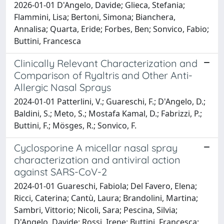
2026-01-01 D'Angelo, Davide; Glieca, Stefania;
Flammini, Lisa; Bertoni, Simona; Bianchera,
Annalisa; Quarta, Eride; Forbes, Ben; Sonvico, Fabio;
Buttini, Francesca
Clinically Relevant Characterization and
Comparison of Ryaltris and Other Anti-
Allergic Nasal Sprays
2024-01-01 Patterlini, V.; Guareschi, F.; D'Angelo, D.;
Baldini, S.; Meto, S.; Mostafa Kamal, D.; Fabrizzi, P.;
Buttini, F.; Mösges, R.; Sonvico, F.
Cyclosporine A micellar nasal spray
characterization and antiviral action
against SARS-CoV-2
2024-01-01 Guareschi, Fabiola; Del Favero, Elena;
Ricci, Caterina; Cantù, Laura; Brandolini, Martina;
Sambri, Vittorio; Nicoli, Sara; Pescina, Silvia;
D'Angelo, Davide; Rossi, Irene; Buttini, Francesca;