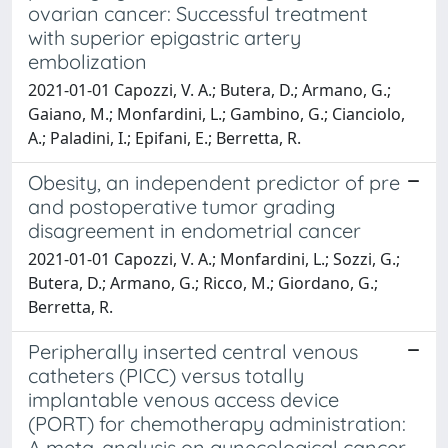
ovarian cancer: Successful treatment
with superior epigastric artery
embolization
2021-01-01 Capozzi, V. A.; Butera, D.; Armano, G.;
Gaiano, M.; Monfardini, L.; Gambino, G.; Cianciolo,
A.; Paladini, I.; Epifani, E.; Berretta, R.
Obesity, an independent predictor of pre
and postoperative tumor grading
disagreement in endometrial cancer
2021-01-01 Capozzi, V. A.; Monfardini, L.; Sozzi, G.;
Butera, D.; Armano, G.; Ricco, M.; Giordano, G.;
Berretta, R.
Peripherally inserted central venous
catheters (PICC) versus totally
implantable venous access device
(PORT) for chemotherapy administration:
A meta-analysis on gynecological cancer