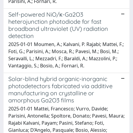
Parisini, A.; Fornari, R.
Self-powered NiO/κ-Ga2O3
heterojunction photodiode for fast
broadband ultraviolet (UV) radiation
detection
2025-01-01 Moumen, A.; Kalvani, P. Rajabi; Mattei, F.;
Foti, G.; Parisini, A.; Mosca, R.; Pavesi, M.; Bosi, M.;
Seravalli, L.; Mezzadri, F.; Baraldi, A.; Mazzolini, P.;
Vantaggio, S.; Bosio, A.; Fornari, R.
Solar-blind hybrid organic-inorganic
photodetectors fabricated via additive
manufacturing on crystalline or
amorphous Ga2O3 films
2025-01-01 Mattei, Francesco; Vurro, Davide;
Parisini, Antonella; Spoltore, Donato; Pavesi, Maura;
Rajabi Kalvani, Payam; Pasini, Stefano; Foti,
Gianluca; D’Angelo, Pasquale; Bosio, Alessio;