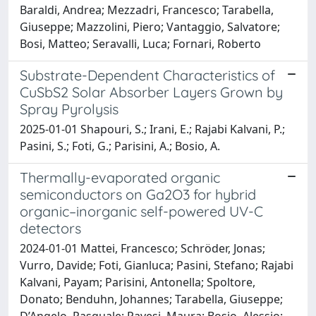
Baraldi, Andrea; Mezzadri, Francesco; Tarabella,
Giuseppe; Mazzolini, Piero; Vantaggio, Salvatore;
Bosi, Matteo; Seravalli, Luca; Fornari, Roberto
Substrate-Dependent Characteristics of
CuSbS2 Solar Absorber Layers Grown by
Spray Pyrolysis
2025-01-01 Shapouri, S.; Irani, E.; Rajabi Kalvani, P.;
Pasini, S.; Foti, G.; Parisini, A.; Bosio, A.
Thermally-evaporated organic
semiconductors on Ga2O3 for hybrid
organic–inorganic self-powered UV-C
detectors
2024-01-01 Mattei, Francesco; Schröder, Jonas;
Vurro, Davide; Foti, Gianluca; Pasini, Stefano; Rajabi
Kalvani, Payam; Parisini, Antonella; Spoltore,
Donato; Benduhn, Johannes; Tarabella, Giuseppe;
D’Angelo, Pasquale; Pavesi, Maura; Bosio, Alessio;