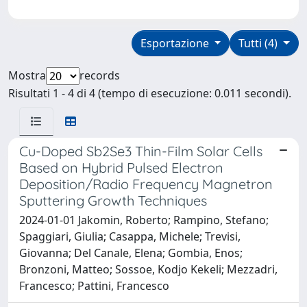
Esportazione
Tutti (4)
Mostra
records
Risultati 1 - 4 di 4 (tempo di esecuzione: 0.011 secondi).
Cu-Doped Sb2Se3 Thin-Film Solar Cells
Based on Hybrid Pulsed Electron
Deposition/Radio Frequency Magnetron
Sputtering Growth Techniques
2024-01-01 Jakomin, Roberto; Rampino, Stefano;
Spaggiari, Giulia; Casappa, Michele; Trevisi,
Giovanna; Del Canale, Elena; Gombia, Enos;
Bronzoni, Matteo; Sossoe, Kodjo Kekeli; Mezzadri,
Francesco; Pattini, Francesco