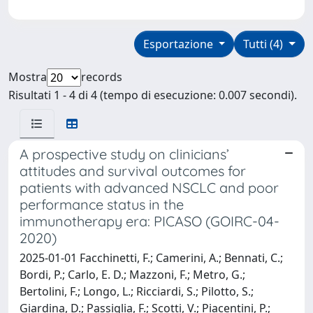
Esportazione
Tutti (4)
Mostra
records
Risultati 1 - 4 di 4 (tempo di esecuzione: 0.007 secondi).
A prospective study on clinicians’
attitudes and survival outcomes for
patients with advanced NSCLC and poor
performance status in the
immunotherapy era: PICASO (GOIRC-04-
2020)
2025-01-01 Facchinetti, F.; Camerini, A.; Bennati, C.;
Bordi, P.; Carlo, E. D.; Mazzoni, F.; Metro, G.;
Bertolini, F.; Longo, L.; Ricciardi, S.; Pilotto, S.;
Giardina, D.; Passiglia, F.; Scotti, V.; Piacentini, P.;