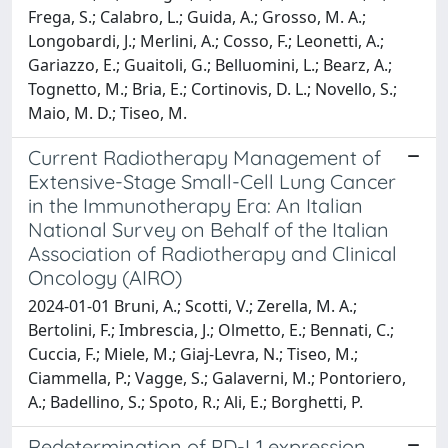
Frega, S.; Calabro, L.; Guida, A.; Grosso, M. A.;
Longobardi, J.; Merlini, A.; Cosso, F.; Leonetti, A.;
Gariazzo, E.; Guaitoli, G.; Belluomini, L.; Bearz, A.;
Tognetto, M.; Bria, E.; Cortinovis, D. L.; Novello, S.;
Maio, M. D.; Tiseo, M.
Current Radiotherapy Management of
Extensive-Stage Small-Cell Lung Cancer
in the Immunotherapy Era: An Italian
National Survey on Behalf of the Italian
Association of Radiotherapy and Clinical
Oncology (AIRO)
2024-01-01 Bruni, A.; Scotti, V.; Zerella, M. A.;
Bertolini, F.; Imbrescia, J.; Olmetto, E.; Bennati, C.;
Cuccia, F.; Miele, M.; Giaj-Levra, N.; Tiseo, M.;
Ciammella, P.; Vagge, S.; Galaverni, M.; Pontoriero,
A.; Badellino, S.; Spoto, R.; Ali, E.; Borghetti, P.
Redetermination of PD-L1 expression