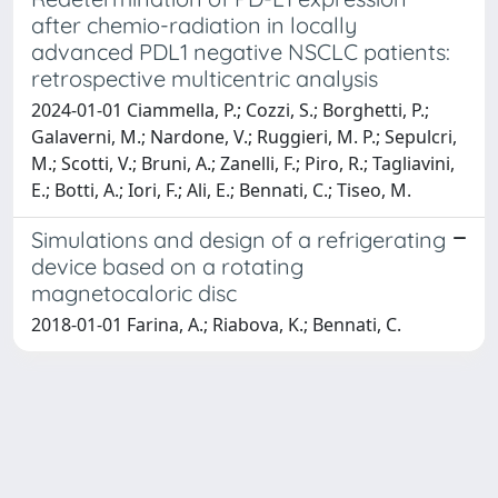
after chemio-radiation in locally
advanced PDL1 negative NSCLC patients:
retrospective multicentric analysis
2024-01-01 Ciammella, P.; Cozzi, S.; Borghetti, P.;
Galaverni, M.; Nardone, V.; Ruggieri, M. P.; Sepulcri,
M.; Scotti, V.; Bruni, A.; Zanelli, F.; Piro, R.; Tagliavini,
E.; Botti, A.; Iori, F.; Ali, E.; Bennati, C.; Tiseo, M.
Simulations and design of a refrigerating
device based on a rotating
magnetocaloric disc
2018-01-01 Farina, A.; Riabova, K.; Bennati, C.
Powered by
IRIS
-
about IRIS
-
Utilizzo dei cookie
-
Privacy
Copyright © 2026