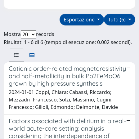
Esportazione
Tutti (6)
Mostra
records
Risultati 1 - 6 di 6 (tempo di esecuzione: 0.002 secondi).
Cationic order-related magnetoresistivity
and half-metallicity in bulk Pb2FeMoO6
grown by high pressure synthesis
2024-01-01 Coppi, Chiara; Cabassi, Riccardo;
Mezzadri, Francesco; Solzi, Massimo; Cugini,
Francesco; Gilioli, Edmondo; Delmonte, Davide
Factors associated with delirium in a real-
world acute-care setting: analysis
considering the interdependence of