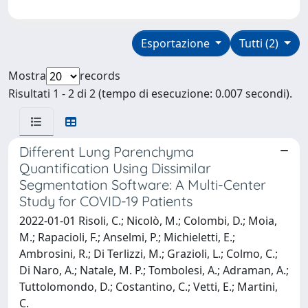
Esportazione
Tutti (2)
Mostra
records
Risultati 1 - 2 di 2 (tempo di esecuzione: 0.007 secondi).
Different Lung Parenchyma
Quantification Using Dissimilar
Segmentation Software: A Multi-Center
Study for COVID-19 Patients
2022-01-01 Risoli, C.; Nicolò, M.; Colombi, D.; Moia,
M.; Rapacioli, F.; Anselmi, P.; Michieletti, E.;
Ambrosini, R.; Di Terlizzi, M.; Grazioli, L.; Colmo, C.;
Di Naro, A.; Natale, M. P.; Tombolesi, A.; Adraman, A.;
Tuttolomondo, D.; Costantino, C.; Vetti, E.; Martini,
C.