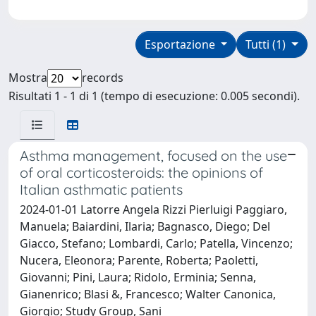
Esportazione
Tutti (1)
Mostra
records
Risultati 1 - 1 di 1 (tempo di esecuzione: 0.005 secondi).
Asthma management, focused on the use
of oral corticosteroids: the opinions of
Italian asthmatic patients
2024-01-01 Latorre Angela Rizzi Pierluigi Paggiaro,
Manuela; Baiardini, Ilaria; Bagnasco, Diego; Del
Giacco, Stefano; Lombardi, Carlo; Patella, Vincenzo;
Nucera, Eleonora; Parente, Roberta; Paoletti,
Giovanni; Pini, Laura; Ridolo, Erminia; Senna,
Gianenrico; Blasi &, Francesco; Walter Canonica,
Giorgio; Study Group, Sani