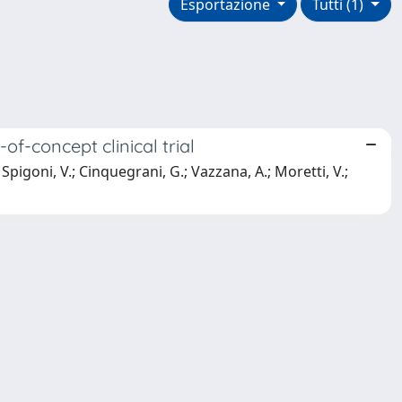
Esportazione
Tutti (1)
f-concept clinical trial
; Spigoni, V.; Cinquegrani, G.; Vazzana, A.; Moretti, V.;