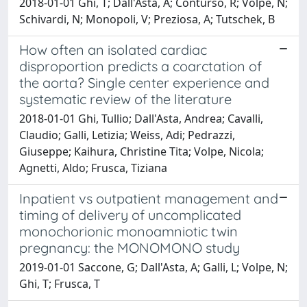
2018-01-01 Ghi, T; Dall'Asta, A; Conturso, R; Volpe, N;
Schivardi, N; Monopoli, V; Preziosa, A; Tutschek, B
How often an isolated cardiac
disproportion predicts a coarctation of
the aorta? Single center experience and
systematic review of the literature
2018-01-01 Ghi, Tullio; Dall'Asta, Andrea; Cavalli,
Claudio; Galli, Letizia; Weiss, Adi; Pedrazzi,
Giuseppe; Kaihura, Christine Tita; Volpe, Nicola;
Agnetti, Aldo; Frusca, Tiziana
Inpatient vs outpatient management and
timing of delivery of uncomplicated
monochorionic monoamniotic twin
pregnancy: the MONOMONO study
2019-01-01 Saccone, G; Dall'Asta, A; Galli, L; Volpe, N;
Ghi, T; Frusca, T