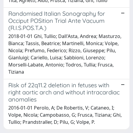
Tita; Agnetti, Aldo; Frusca, Tiziana; Ghi, Tullio
Randomised Italian Sonography for
Occiput POSition Trial Ante Vacuum
(R.I.S.POS.T.A.)
2018-01-01 Ghi, Tullio; Dall'Asta, Andrea; Masturzo,
Bianca; Tassis, Beatrice; Martinelli, Monica; Volpe,
Nicola; Prefumo, Federico; Rizzo, Giuseppe; Pilu,
Gianluigi; Cariello, Luisa; Sabbioni, Lorenzo;
Morselli-Labate, Antonio; Todros, Tullia; Frusca,
Tiziana
Risk of 22q11.2 deletion in fetuses with
right aortic arch and without intracardiac
anomalies
2016-01-01 Perolo, A; De Robertis, V; Cataneo, I;
Volpe, Nicola; Campobasso, G; Frusca, Tiziana; Ghi,
Tullio; Prandstraller, D; Pilu, G; Volpe, P.