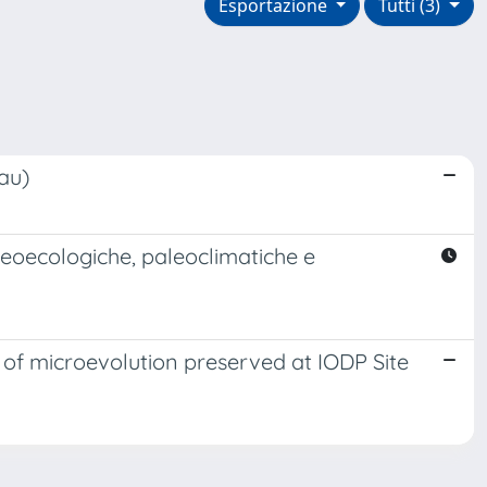
Esportazione
Tutti (3)
au)
leoecologiche, paleoclimatiche e
 of microevolution preserved at IODP Site