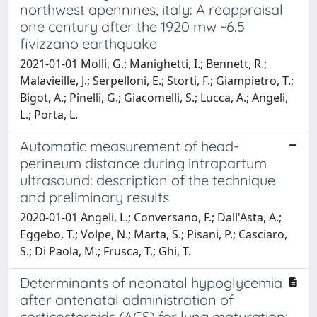
northwest apennines, italy: A reappraisal
one century after the 1920 mw ~6.5
fivizzano earthquake
2021-01-01 Molli, G.; Manighetti, I.; Bennett, R.;
Malavieille, J.; Serpelloni, E.; Storti, F.; Giampietro, T.;
Bigot, A.; Pinelli, G.; Giacomelli, S.; Lucca, A.; Angeli,
L.; Porta, L.
Automatic measurement of head-
perineum distance during intrapartum
ultrasound: description of the technique
and preliminary results
2020-01-01 Angeli, L.; Conversano, F.; Dall'Asta, A.;
Eggebo, T.; Volpe, N.; Marta, S.; Pisani, P.; Casciaro,
S.; Di Paola, M.; Frusca, T.; Ghi, T.
Determinants of neonatal hypoglycemia
after antenatal administration of
corticosteroids (ACS) for lung maturation: