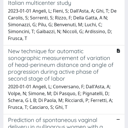
Italian multicenter study
2023-01-01 Angeli, L; Fieni, S; Dall'Asta, A; Ghi, T; De
Carolis, S; Sorrenti, S; Rizzo, F; Della Gatta, A N;
Simonazzi, G; Pilu, G; Benvenuti, M; Luchi, C;
Simoncini, T; Gaibazzi, N; Niccoli, G; Ardissino, D;
Frusca, T
New technique for automatic
sonographic measurement of variation
of head-perineum distance and angle of
progression during active phase of
second stage of labor
2020-01-01 Angeli, L; Conversano, F; Dall'Asta, A;
Volpe, N; Simone, M; Di Pasquo, E; Pignatelli, D;
Schera, G L B; Di Paola, M; Ricciardi, P; Ferretti, A;
Frusca, T; Casciaro, S; Ghi, T
Prediction of spontaneous vaginal
delivery in nulliparous women with a