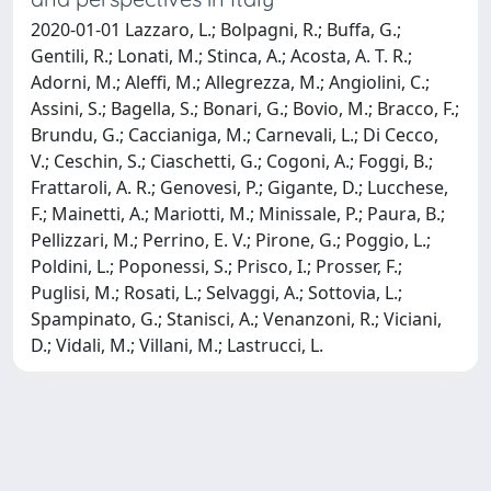
2020-01-01 Lazzaro, L.; Bolpagni, R.; Buffa, G.;
Gentili, R.; Lonati, M.; Stinca, A.; Acosta, A. T. R.;
Adorni, M.; Aleffi, M.; Allegrezza, M.; Angiolini, C.;
Assini, S.; Bagella, S.; Bonari, G.; Bovio, M.; Bracco, F.;
Brundu, G.; Caccianiga, M.; Carnevali, L.; Di Cecco,
V.; Ceschin, S.; Ciaschetti, G.; Cogoni, A.; Foggi, B.;
Frattaroli, A. R.; Genovesi, P.; Gigante, D.; Lucchese,
F.; Mainetti, A.; Mariotti, M.; Minissale, P.; Paura, B.;
Pellizzari, M.; Perrino, E. V.; Pirone, G.; Poggio, L.;
Poldini, L.; Poponessi, S.; Prisco, I.; Prosser, F.;
Puglisi, M.; Rosati, L.; Selvaggi, A.; Sottovia, L.;
Spampinato, G.; Stanisci, A.; Venanzoni, R.; Viciani,
D.; Vidali, M.; Villani, M.; Lastrucci, L.
Powered by
IRIS
-
about IRIS
-