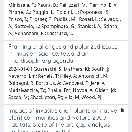
Minissale, P.; Paura, B.; Pellizzari, M.; Perrino, E. V.;
Pirone, G.; Poggio, L.; Poldini, L.; Poponessi, S.;
Prisco, I.; Prosser, F.; Puglisi, M.; Rosati, L.; Selvaggi,
A.; Sottovia, L.; Spampinato, G.; Stanisci, A.; Stinca,
A.; Venanzoni, R.; Lastrucci, L.
Framing challenges and polarized issues
in invasion science: toward an
interdisciplinary agenda
2024-01-01 Guareschi, S; Mathers, Kl; South, J;
Navarro, Lm; Renals, T; Hiley, A; Antonsich, M;
Bolpagni, R; Bortolus, A; Genovesi, P; Jere, A;
Madzivanzira, Tc; Phaka, Fm; Novoa, A; Olden, Jd;
Saccó, M; Shackleton, Rt; Vilà, M; Wood, Pj
Impact of invasive alien plants on native
plant communities and Natura 2000
habitats: State of the art, gap analysis
and perspectives in Italy