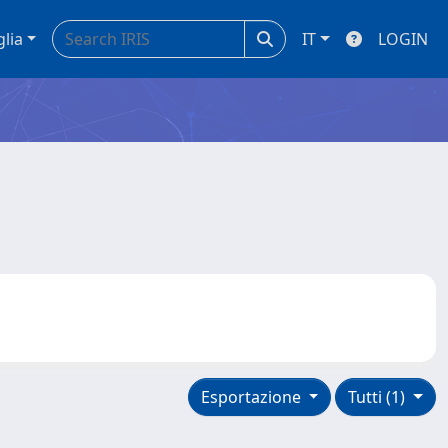
glia
IT
LOGIN
Esportazione
Tutti (1)