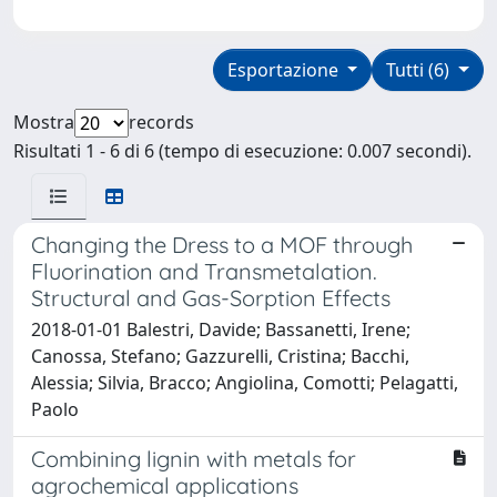
Esportazione
Tutti (6)
Mostra
records
Risultati 1 - 6 di 6 (tempo di esecuzione: 0.007 secondi).
Changing the Dress to a MOF through
Fluorination and Transmetalation.
Structural and Gas-Sorption Effects
2018-01-01 Balestri, Davide; Bassanetti, Irene;
Canossa, Stefano; Gazzurelli, Cristina; Bacchi,
Alessia; Silvia, Bracco; Angiolina, Comotti; Pelagatti,
Paolo
Combining lignin with metals for
agrochemical applications